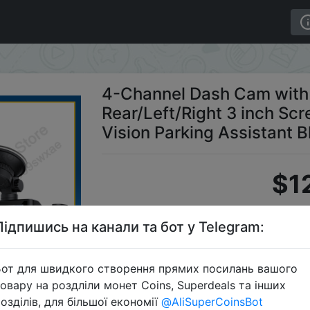
P Front 480P Rear/Left/Right 3 inch Screen Loop Recordi
4-Channel Dash Cam with
Rear/Left/Right 3 inch Sc
Vision Parking Assistant B
$1
Підпишись на канали та бот у Telegram:
Промок
от для швидкого створення прямих посилань вашого
овару на роздліли монет Coins, Superdeals та інших
озділів, для більшої економії
@AliSuperCoinsBot
Перейти 