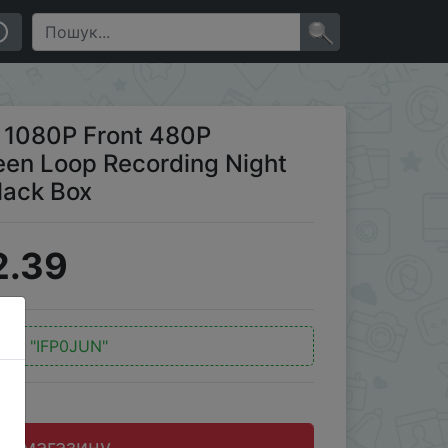
ng Night Vision Parking Assistant Black Box
×
 1080P Front 480P
reen Loop Recording Night
lack Box
2.39
од:
"IFP0JUN"
до магазину