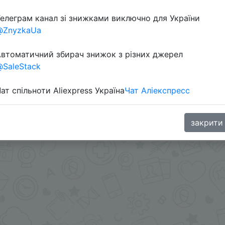
елеграм канал зі знижками виключно для України
@ZnyzkaUa
втоматичний збирач знижок з різних джерел
SaleStack
ат спільноти Aliexpress Україна
Чат Аліекспресс
U або IFPUQPZ + знижка монетками 14 Сoins у додатку
закрити