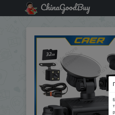
ChinaGoodBuy
Придбати по знижці IFP0JUN 4-Channel Dash Cam with 1080
Б
т
р