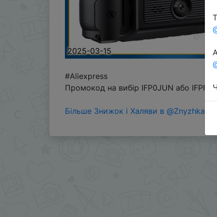
Т
2025-03-15
А
@
#Aliexpress
Ч
Промокод на вибір IFP0JUN або IFPFNM
Більше Знижок і Халяви в @ZnyzhkaUA