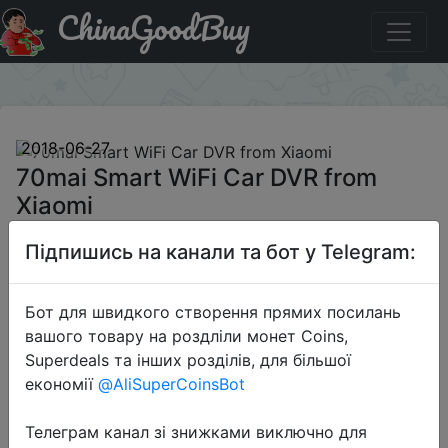
ChinaGoodBuy
Акція на 70mai Smart WiFi Car DVR from Xiaomi
×
2018-06-27
70mai Smart WiFi Car DVR from
Xiaomi
Підпишись на канали та бот у Telegram:
$29.99
Бот для швидкого створення прямих посилань
вашого товару на роздліли монет Coins,
Superdeals та інших розділів, для більшої
Email Only
економії
@AliSuperCoinsBot
Телеграм канал зі знижками виключно для