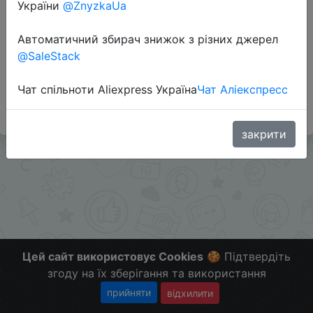
України
@ZnyzkaUa
Перейти до магазину
Автоматичний збирач знижок з різних джерел
@SaleStack
Применяются поинты, цена с поинтами опускается
до $21.31
Чат спільноти Aliexpress Україна
Чат Аліекспресс
Больше скидок в телеграмм t.me/ChinaGoodBuy
закрити
Цей сайт використовує Cookies
🍪 Підтвердіть
згоду на їх зберігання та використання
прийняти
відхилити