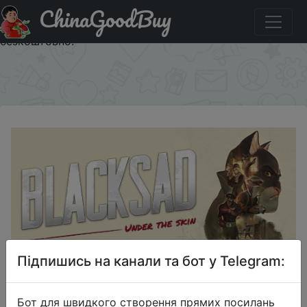
ChinaGoodBuy
Паридбати з промокодом ML2GY-WBV9N-TIM2L
Blacksad: Under the Skin - 1 ключ активації гри
безкоштовно!
×
2025-03-02
Підпишись на канали та бот у Telegram:
Blacksad: Under the Skin - 1 ключ
активації гри безкоштовно!
Бот для швидкого створення прямих посилань