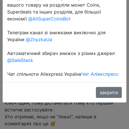
вашого товару на роздліли монет Coins,
Free
Superdeals та інших розділів, для більшої
економії
@AliSuperCoinsBot
Телеграм канал зі знижками виключно для
Промокод:
"ML2GY-WBV9N-TIM2L"
України
@ZnyzkaUa
Автоматичний збирач знижок з різних джерел
@SaleStack
Перейти до магазину
Чат спільноти Aliexpress Україна
Чат Аліекспресс
#Steampowered #Free
закрити
Ключ один, тому дістанеться тому хто перший
встигне застосувати.
Хто отримає, якщо не "лінькі", напиши в
коментарях про це 🥳