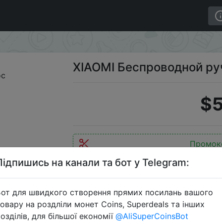
чной пылесос
XIAOMI Беспроводной ру
$5
Промок
Підпишись на канали та бот у Telegram:
от для швидкого створення прямих посилань вашого
Перейти 
овару на роздліли монет Coins, Superdeals та інших
озділів, для більшої економії
@AliSuperCoinsBot