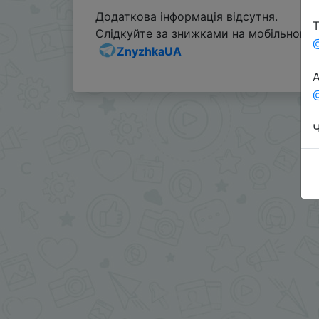
Додаткова інформація відсутня.
Т
Слідкуйте за знижками на мобільному, 
ZnyzhkaUA
А
@
Ч