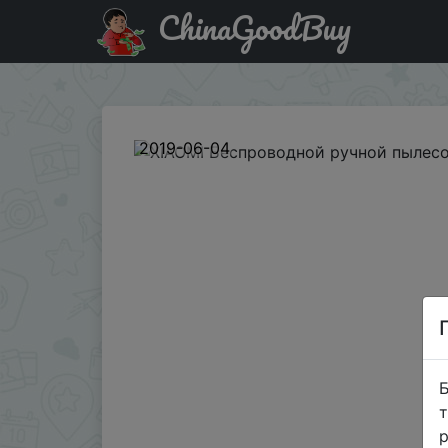
ChinaGoodBuy
Придбати по знижці BGVCL20 XIAOMI Беспроводной ру
2019-06-04
Б
т
р