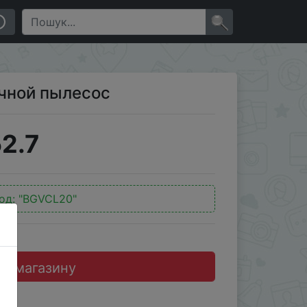
×
чной пылесос
2.7
од:
"BGVCL20"
до магазину