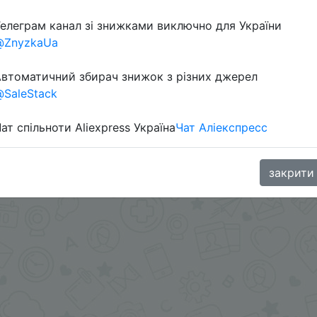
елеграм канал зі знижками виключно для України
в телеграм каналі:
@ZnyzkaUa
втоматичний збирач знижок з різних джерел
SaleStack
ат спільноти Aliexpress Україна
Чат Аліекспресс
закрити