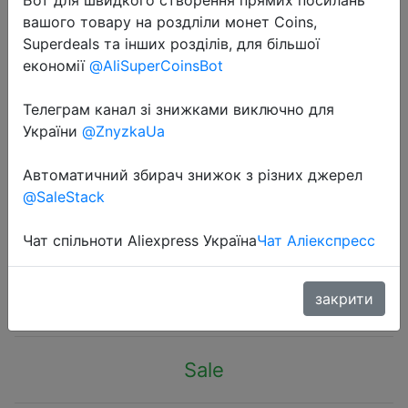
вашого товару на роздліли монет Coins,
Superdeals та інших розділів, для більшої
економії
@AliSuperCoinsBot
Телеграм канал зі знижками виключно для
2025-02-22
України
@ZnyzkaUa
Mini DC-DC Boost Step Up
Converter 3V 3.2V 3.3V 3.7V 5V 9V
Автоматичний збирач знижок з різних джерел
@SaleStack
to 12V Voltage Regulator PCB Board
Module can set 5V/ 8V/ 9V
Чат спільноти Aliexpress Україна
Чат Аліекспресс
$0.27
закрити
Sale