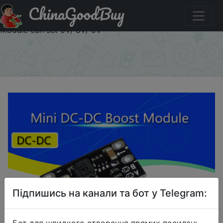
ChinaGoodBuy
Акція на Mini DC-DC Boost Step Up Converter 3V 3.2V
3.3V 3.7V 5V 9V to 12V Voltage Regulator PCB Board
Module can set 5V/ 8V/ 9V
×
Підпишись на канали та бот у Telegram:
Бот для швидкого створення прямих посилань