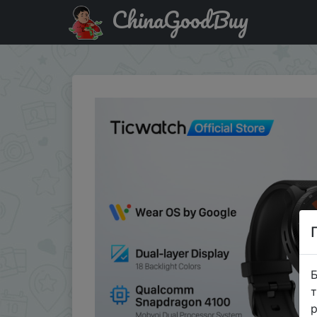
ChinaGoodBuy
Купити по знижці SSUA12 TicWatch Pro 3 Ultra GPS Wea
Б
т
р