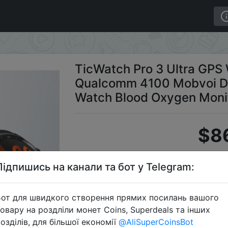
r OS Smartwatch Men Qualcomm 4100 Mobvoi Dual Process
TicWatch Pro 3 Ultra GP
Qualcomm 4100 Mobvoi Du
Watch Blood Oxygen Moni
$8
Підпишись на канали та бот у Telegram:
Промо
от для швидкого створення прямих посилань вашого
овару на роздліли монет Coins, Superdeals та інших
озділів, для більшої економії
@AliSuperCoinsBot
Перейти 