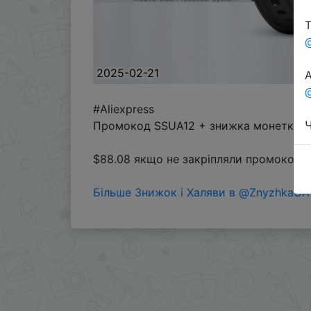
Т
2025-02-21
А
@
#Aliexpress
Ч
Промокод SSUA12 + знижка монетками 
$88.08 якщо не закріпляли промокод н
Більше Знижок і Халяви в @ZnyzhkaUA