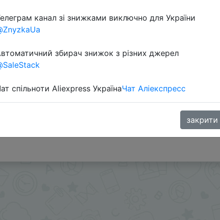
елеграм канал зі знижками виключно для України
@ZnyzkaUa
втоматичний збирач знижок з різних джерел
SaleStack
ат спільноти Aliexpress Україна
Чат Аліекспресс
302 Coins у додатку.
а $12 використовуємо IFP2NSO або іншим на $10 з закр
закрити