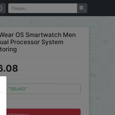
or System Watch Blood Oxygen Monitoring
×
S Wear OS Smartwatch Men
al Processor System
toring
6.08
код:
"SSUA12"
до магазину