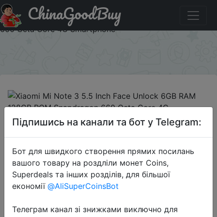
ChinaGoodBuy
Паридбати з промокодом NOTE3BG Xiaomi Mi Note 3
5.5 Inch Face Unlock 6GB RAM 128GB ROM Snapdragon
660 Octa Core 4G Smartphone
×
2018-06-27
Підпишись на канали та бот у Telegram:
Xiaomi Mi Note 3 5.5 Inch Face
Unlock 6GB RAM 128GB ROM
Бот для швидкого створення прямих посилань
Snapdragon 660 Octa Core 4G
вашого товару на роздліли монет Coins,
Smartphone
Superdeals та інших розділів, для більшої
економії
@AliSuperCoinsBot
$315.83
Телеграм канал зі знижками виключно для