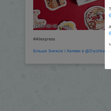
Т
2025-02-14
А
@
#Aliexpress
Ч
Більше Знижок і Халяви в @ZnyzhkaUA