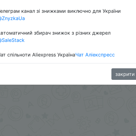
елеграм канал зі знижками виключно для України
@ZnyzkaUa
втоматичний збирач знижок з різних джерел
SaleStack
ат спільноти Aliexpress Україна
Чат Аліекспресс
закрити