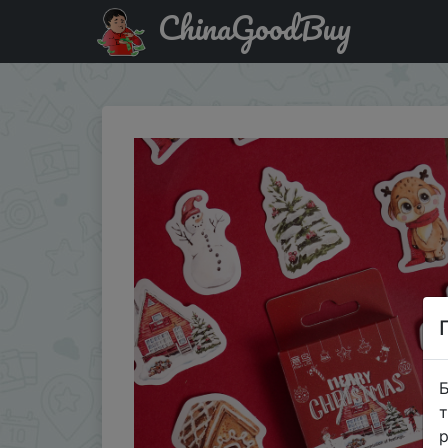
ChinaGoodBuy
Знижка на 45pcs Cute Christmas Stickers Mini Paper Stick
Б
т
р