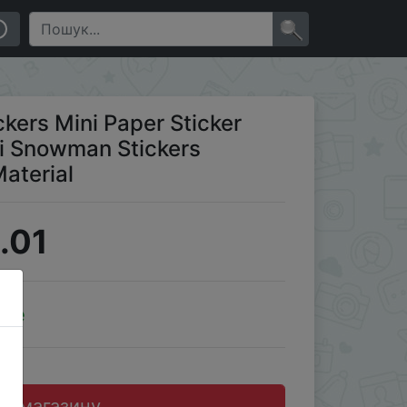
y Scrapbooking Material
×
kers Mini Paper Sticker
ii Snowman Stickers
aterial
.01
ale
до магазину