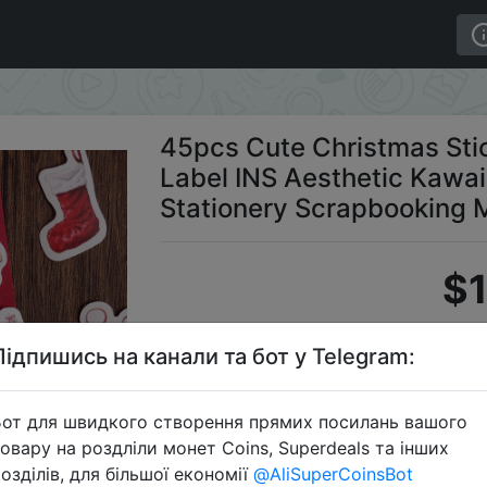
er Label INS Aesthetic Kawaii Snowman Stickers Stationer
45pcs Cute Christmas Stic
Label INS Aesthetic Kawa
Stationery Scrapbooking M
$1
Підпишись на канали та бот у Telegram:
S
от для швидкого створення прямих посилань вашого
овару на роздліли монет Coins, Superdeals та інших
озділів, для більшої економії
@AliSuperCoinsBot
Перейти 