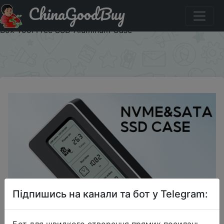
ChinaGoodBuy
Придбати M.2 SSD NVMe Case USB3.2 Gen2 Type C
10Gbps PCIe SSD Case M.2 NVME SATA Enclosure Disk
Box Tool Free SSD Aluminum Case
×
Підпишись на канали та бот у Telegram:
Бот для швидкого створення прямих посилань