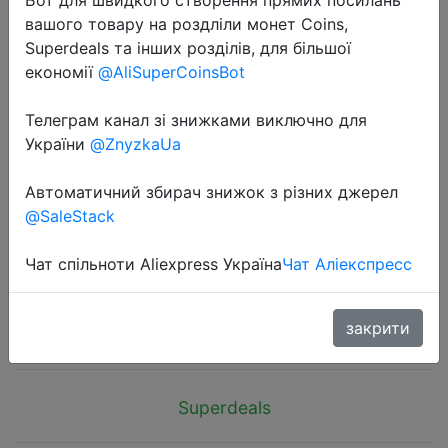
вашого товару на роздліли монет Coins,
Superdeals та інших розділів, для більшої
економії
@AliSuperCoinsBot
Телеграм канал зі знижками виключно для
2025-02-10
України
@ZnyzkaUa
M.2 SSD NVMe Case USB3.2 Gen2
Type C 10Gbps PCIe SSD Case M.2
Автоматичний збирач знижок з різних джерел
@SaleStack
NVME SATA Enclosure Disk Box Tool
Free SSD Aluminum Case
Чат спільноти Aliexpress Україна
Чат Аліекспресс
$13.71
закрити
Superdeals