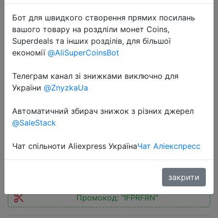
Бот для швидкого створення прямих посилань
вашого товару на роздліли монет Coins,
Superdeals та інших розділів, для більшої
економії
@AliSuperCoinsBot
2025-02-07
Телеграм канал зі знижками виключно для
Big Size DIY Doll Machine Kids Coin
України
@ZnyzkaUa
Operated Play Game Mini Claw
Catch Toy Crane Machines Music
Автоматичний збирач знижок з різних джерел
Doll Children Xmas Gifts Toys
@SaleStack
Чат спільноти Aliexpress Україна
Чат Аліекспресс
$17.93
закрити
Промокод:
"IFPRFRN"