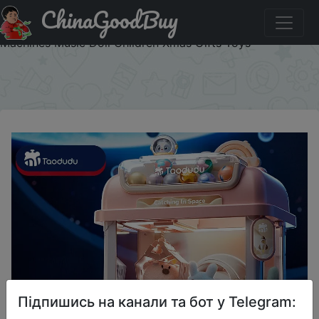
ChinaGoodBuy
Промокод на знижку IFPRFRN Big Size DIY Doll Machine
Kids Coin Operated Play Game Mini Claw Catch Toy Crane
Machines Music Doll Children Xmas Gifts Toys
×
Підпишись на канали та бот у Telegram: