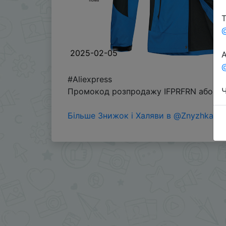
Т
2025-02-05
А
@
#Aliexpress
Ч
Промокод розпродажу IFPRFRN або інши
Більше Знижок і Халяви в @ZnyzhkaUA