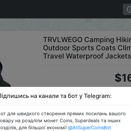
ng Jacket Men Autumn Outdoor Sports Coats Climbing Tr
TRVLWEGO Camping Hikin
Outdoor Sports Coats Cli
Travel Waterproof Jackets
$1
Підпишись на канали та бот у Telegram:
Промо
от для швидкого створення прямих посилань вашого
овару на роздліли монет Coins, Superdeals та інших
озділів, для більшої економії
@AliSuperCoinsBot
Перейти 