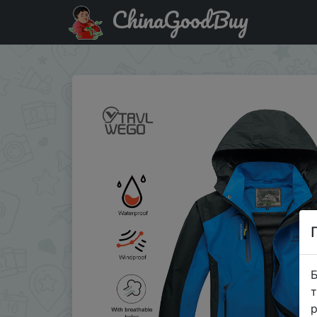
ChinaGoodBuy
Паридбати з промокодом IFPRFRN TRVLWEGO Camping Hiki
Б
т
р