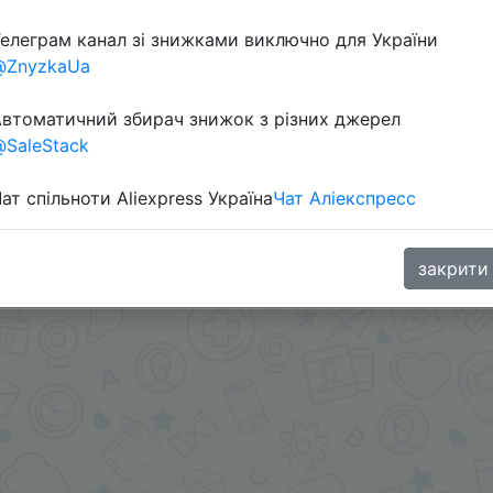
елеграм канал зі знижками виключно для України
@ZnyzkaUa
втоматичний збирач знижок з різних джерел
SaleStack
ат спільноти Aliexpress Україна
Чат Аліекспресс
м на $2 із закріпленого повідомлення + знижка монетк
закрити