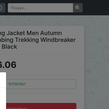
ekking Windbreaker Travel Waterproof Jackets Black
×
g Jacket Men Autumn
mbing Trekking Windbreaker
 Black
6.06
код:
"IFPRFRN"
до магазину