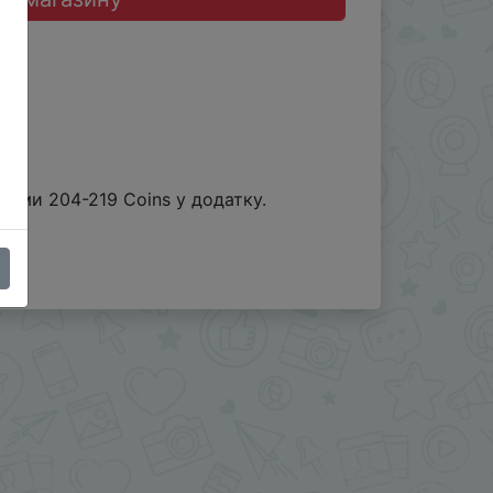
ами 204-219 Coins у додатку.