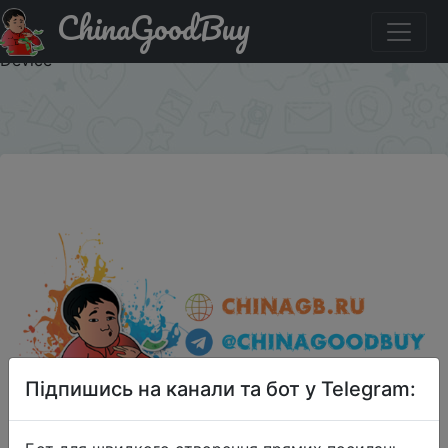
ChinaGoodBuy
Паридбати з промокодом заменить MIXZA TOHAOLL
Ocean Series 32GB Micro SD Memory Card Storage
Device
×
Підпишись на канали та бот у Telegram: