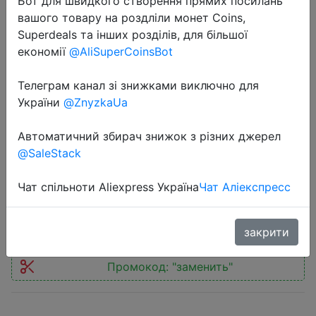
Бот для швидкого створення прямих посилань
вашого товару на роздліли монет Coins,
Superdeals та інших розділів, для більшої
економії
@AliSuperCoinsBot
Телеграм канал зі знижками виключно для
2018-06-27
України
@ZnyzkaUa
MIXZA TOHAOLL Ocean Series
32GB Micro SD Memory Card
Автоматичний збирач знижок з різних джерел
@SaleStack
Storage Device
Чат спільноти Aliexpress Україна
Чат Аліекспресс
$5.73
закрити
Промокод:
"заменить"