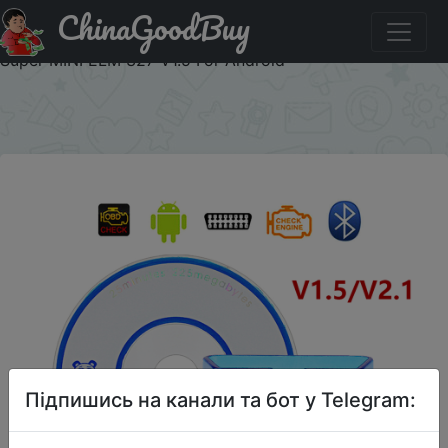
ChinaGoodBuy
Придбати по знижці Bluetooth 5.1 ELM327 V2.1 Auto
OBD2 Scanner Car Diagnostic Tool Code Reader Tool
Super MINI ELM 327 V1.5 For Android
×
Підпишись на канали та бот у Telegram: