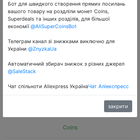
Бот для швидкого створення прямих посилань
вашого товару на роздліли монет Coins,
Superdeals та інших розділів, для більшої
економії
@AliSuperCoinsBot
Телеграм канал зі знижками виключно для
2025-02-03
України
@ZnyzkaUa
Bluetooth 5.1 ELM327 V2.1 Auto
OBD2 Scanner Car Diagnostic Tool
Автоматичний збирач знижок з різних джерел
Code Reader Tool Super MINI ELM
@SaleStack
327 V1.5 For Android
Чат спільноти Aliexpress Україна
Чат Аліекспресс
$1.88
закрити
Coins