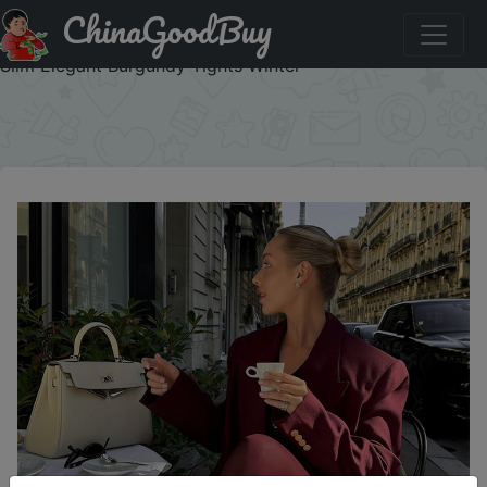
ChinaGoodBuy
Акція на Trendix New Red Stockings Women Bodycon
Super Elastic See Through Lace Pantyhose Autumn Sexy
Slim Elegant Burgundy Tights Winter
×