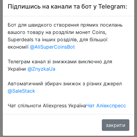
Підпишись на канали та бот у Telegram:
Бот для швидкого створення прямих посилань
вашого товару на роздліли монет Coins,
Superdeals та інших розділів, для більшої
економії
@AliSuperCoinsBot
Телеграм канал зі знижками виключно для
України
@ZnyzkaUa
Автоматичний збирач знижок з різних джерел
2025-01-23
@SaleStack
Trendix New Red Stockings Women
Bodycon Super Elastic See Through
Чат спільноти Aliexpress Україна
Чат Аліекспресс
Lace Pantyhose Autumn Sexy Slim
Elegant Burgundy Tights Winter
закрити