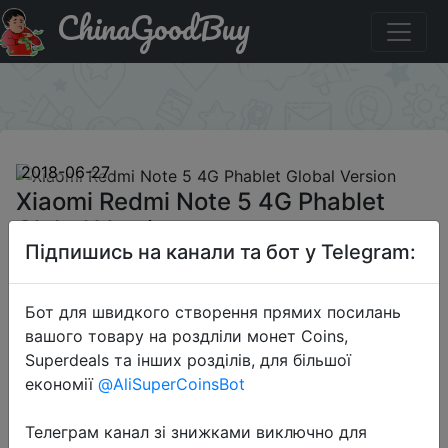
ChinaGoodBuy
Купити по знижці GBmidyear18626RU14 Xiaomi Redmi
Note 5 4G Phablet Global Version
×
2018-06-27
Xiaomi Redmi Note 5 4G Phablet
Global Version
Підпишись на канали та бот у Telegram:
$185.99
Бот для швидкого створення прямих посилань
вашого товару на роздліли монет Coins,
Superdeals та інших розділів, для більшої
Промокод:
"GBmidyear18626RU14"
економії
@AliSuperCoinsBot
Телеграм канал зі знижками виключно для