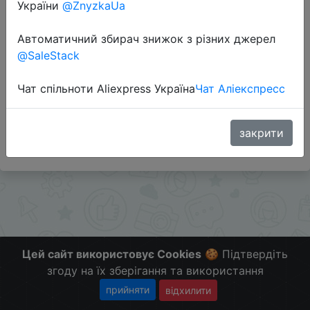
України
@ZnyzkaUa
Перейти до магазину
Автоматичний збирач знижок з різних джерел
@SaleStack
Додаткова інформація відсутня.
Чат спільноти Aliexpress Україна
Чат Аліекспресс
Слідкуйте за знижками на мобільному, в телеграм
каналі:
ZnyzhkaUA
закрити
Цей сайт використовує Cookies
🍪 Підтвердіть
згоду на їх зберігання та використання
прийняти
відхилити