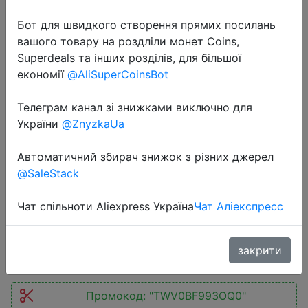
Бот для швидкого створення прямих посилань
вашого товару на роздліли монет Coins,
Superdeals та інших розділів, для більшої
економії
@AliSuperCoinsBot
Телеграм канал зі знижками виключно для
2025-01-21
України
@ZnyzkaUa
TANALAZ K19 Portable Bluetooth
5.2 Speaker Wireless Speaker 3D
Автоматичний збирач знижок з різних джерел
Surround subwoofer Music Player
@SaleStack
Audio Home Theater Sound System
Чат спільноти Aliexpress Україна
Чат Аліекспресс
$12.69
закрити
Промокод:
"TWV0BF993OQ0"