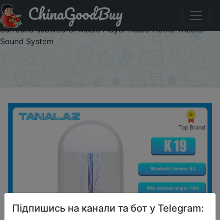
ChinaGoodBuy
Придбати по знижці TWV0BF993OQ0 TANALAZ K19
Portable Bluetooth 5.2 Speaker Wireless Speaker 3D
Surround subwoofer Music Player Audio Home Theater
Sound System
×
Підпишись на канали та бот у Telegram: