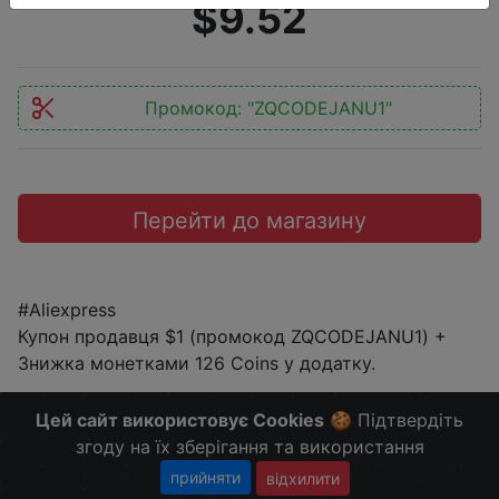
$9.52
Промокод:
"ZQCODEJANU1"
Перейти до магазину
#Aliexpress
Купон продавця $1 (промокод ZQCODEJANU1) +
Знижка монетками 126 Coins у додатку.
Більше Знижок і Халяви в @ZnyzhkaUA
Цей сайт використовує Cookies
🍪 Підтвердіть
згоду на їх зберігання та використання
прийняти
відхилити