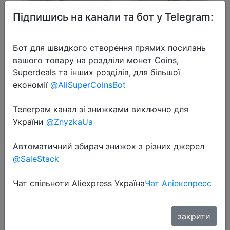
Підпишись на канали та бот у Telegram:
Бот для швидкого створення прямих посилань
вашого товару на роздліли монет Coins,
Superdeals та інших розділів, для більшої
економії
@AliSuperCoinsBot
Телеграм канал зі знижками виключно для
України
@ZnyzkaUa
2025-01-18
Автоматичний збирач знижок з різних джерел
ZIQIAO Petite Hooded Sunscreen
@SaleStack
Shirt Women's 2024 Summer New
Чат спільноти Aliexpress Україна
Чат Аліекспресс
Off Shoulder Long sleeved
Breathable Casual Top 24ZQ92084
закрити