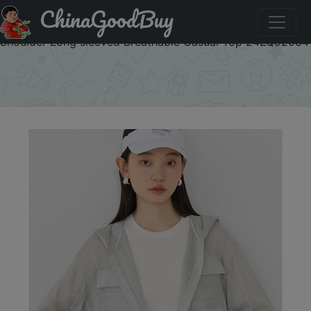
ChinaGoodBuy
Паридбати з промокодом ZQCODEJANU1 ZIQIAO Petite
Hooded Sunscreen Shirt Women's 2024 Summer New Off
Shoulder Long sleeved Breathable Casual Top 24ZQ92084
×