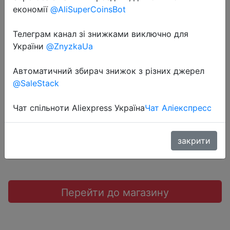
економії
@AliSuperCoinsBot
Телеграм канал зі знижками виключно для
України
@ZnyzkaUa
2019-05-30
Xiaomi Band 3
Автоматичний збирач знижок з різних джерел
@SaleStack
$17.59
Чат спільноти Aliexpress Україна
Чат Аліекспресс
закрити
Промокод:
"$3/15"
Перейти до магазину