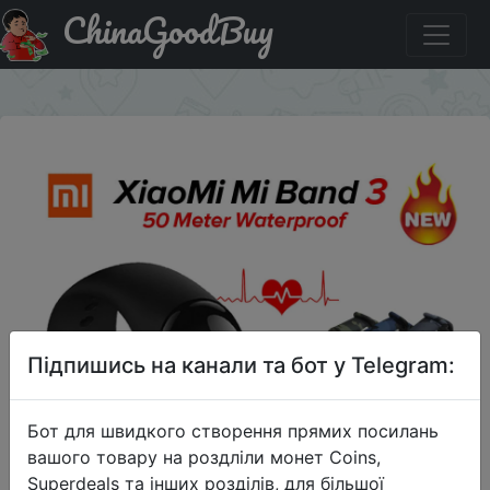
ChinaGoodBuy
Придбати по знижці $3/15 Xiaomi Band 3
×
Підпишись на канали та бот у Telegram:
Бот для швидкого створення прямих посилань
вашого товару на роздліли монет Coins,
Superdeals та інших розділів, для більшої