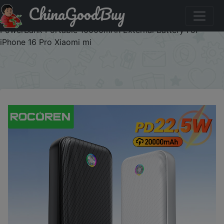
ChinaGoodBuy
Паридбати з промокодом B3J7WDWBLGEQ Rocoren
22.5W 20000mAh Power Bank QC PD 3.0 Fast Charge
PowerBank Portable 10000mAh External Battery For
iPhone 16 Pro Xiaomi mi
×