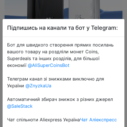
Підпишись на канали та бот у Telegram:
Бот для швидкого створення прямих посилань
2025-01-14
вашого товару на роздліли монет Coins,
Rocoren 22.5W 20000mAh Power
Superdeals та інших розділів, для більшої
Bank QC PD 3.0 Fast Charge
економії
@AliSuperCoinsBot
PowerBank Portable 10000mAh
External Battery For iPhone 16 Pro
Телеграм канал зі знижками виключно для
Xiaomi mi
України
@ZnyzkaUa
Автоматичний збирач знижок з різних джерел
$15.89
@SaleStack
Чат спільноти Aliexpress Україна
Чат Аліекспресс