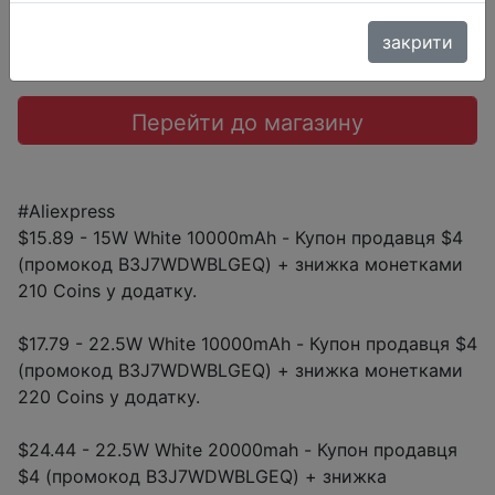
Промокод:
"B3J7WDWBLGEQ"
закрити
Перейти до магазину
#Aliexpress
$15.89 - 15W White 10000mAh - Купон продавця $4
(промокод B3J7WDWBLGEQ) + знижка монетками
210 Coins у додатку.
$17.79 - 22.5W White 10000mAh - Купон продавця $4
(промокод B3J7WDWBLGEQ) + знижка монетками
220 Coins у додатку.
$24.44 - 22.5W White 20000mah - Купон продавця
$4 (промокод B3J7WDWBLGEQ) + знижка