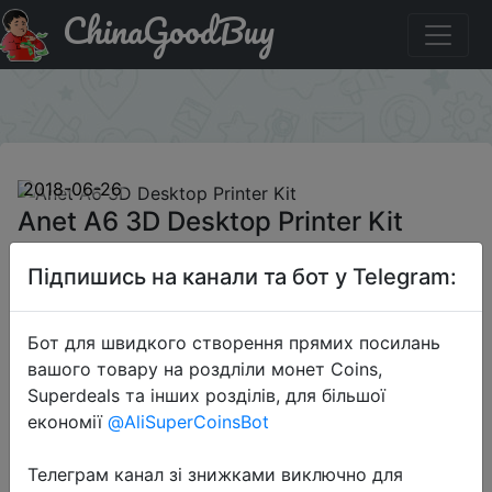
ChinaGoodBuy
Код на знижку GBmid-year22 Anet A6 3D Desktop Printer
Kit
×
2018-06-26
Anet A6 3D Desktop Printer Kit
Підпишись на канали та бот у Telegram:
$169.99
Бот для швидкого створення прямих посилань
вашого товару на роздліли монет Coins,
Промокод:
"GBmid-year22"
Superdeals та інших розділів, для більшої
економії
@AliSuperCoinsBot
Телеграм канал зі знижками виключно для