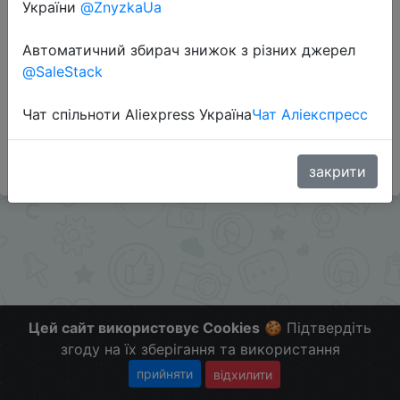
Перейти до магазину
України
@ZnyzkaUa
Автоматичний збирач знижок з різних джерел
@SaleStack
Додаткова інформація відсутня.
Слідкуйте за знижками на мобільному, в телеграм
Чат спільноти Aliexpress Україна
Чат Аліекспресс
каналі:
ZnyzhkaUA
закрити
Цей сайт використовує Cookies
🍪 Підтвердіть
згоду на їх зберігання та використання
прийняти
відхилити