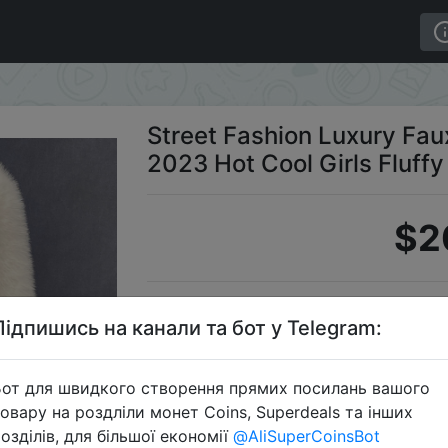
Coat Women Winter 2023 Hot Cool Girls Fluffy Short Fur 
Street Fashion Luxury Fa
2023 Hot Cool Girls Fluffy
$2
Промок
Підпишись на канали та бот у Telegram:
от для швидкого створення прямих посилань вашого
овару на роздліли монет Coins, Superdeals та інших
Перейти 
озділів, для більшої економії
@AliSuperCoinsBot