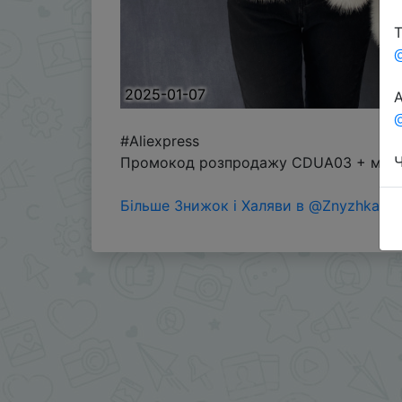
Т
2025-01-07
А
@
#Aliexpress
Ч
Промокод розпродажу CDUA03 + монет
Більше Знижок і Халяви в @ZnyzhkaUA