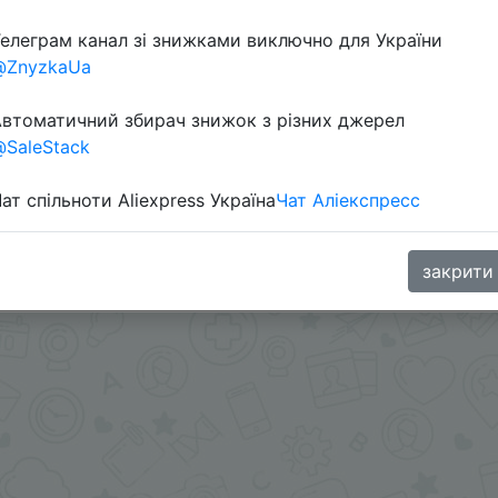
елеграм канал зі знижками виключно для України
@ZnyzkaUa
втоматичний збирач знижок з різних джерел
SaleStack
ат спільноти Aliexpress Україна
Чат Аліекспресс
ки 906 Coins у додатку.
закрити