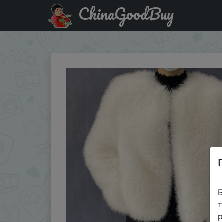
ChinaGoodBuy
Купити по знижці CDUA03 Street Fashion Luxury Faux Fur 
Б
т
р