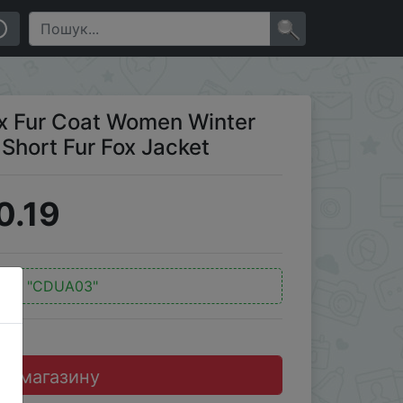
Fox Jacket
×
ux Fur Coat Women Winter
 Short Fur Fox Jacket
0.19
од:
"CDUA03"
до магазину