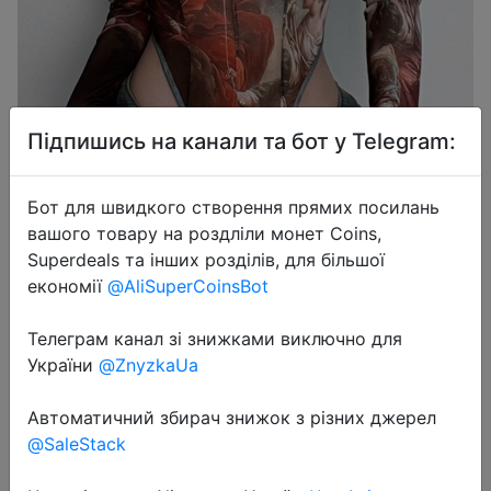
Підпишись на канали та бот у Telegram:
Бот для швидкого створення прямих посилань
вашого товару на роздліли монет Coins,
Superdeals та інших розділів, для більшої
економії
@AliSuperCoinsBot
2025-01-03
Vintage Print Sexy Bodysuit Lingerie
Телеграм канал зі знижками виключно для
See Through Gauze Lenceria
України
@ZnyzkaUa
Tranparente Long Sleeve Body
Автоматичний збирач знижок з різних джерел
Feminino Square Collar Bustier Tops
@SaleStack