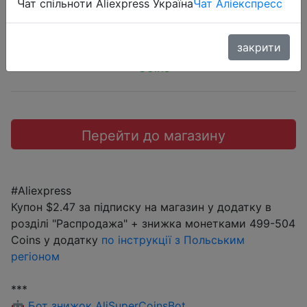
$3.6
Чат спільноти Aliexpress Україна
Чат Аліекспресс
закрити
Coins
Перейти до магазину
#Aliexpress
Купон $2.47 за підписку на магазин у додатку в
розділі "Распродажа" + знижка монетками 499-504
Coins у додатку
по інструкції з Польським
регіоном
***
🤖
Бот знижок AliSuperCoinsBot