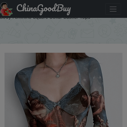
ChinaGoodBuy
Придбати по акціи Vintage Print Sexy Bodysuit Lingerie
See Through Gauze Lenceria Tranparente Long Sleeve
Body Feminino Square Collar Bustier Tops
×