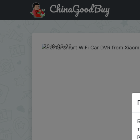
ChinaGoodBuy
Придбати по акціи 70mai Smart WiFi Car DVR from Xiaom
2018-06-26
Б
т
р