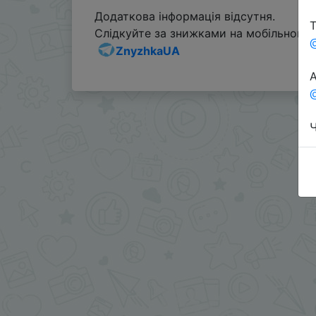
Додаткова інформація відсутня.
Т
Слідкуйте за знижками на мобільному, 
ZnyzhkaUA
А
@
Ч