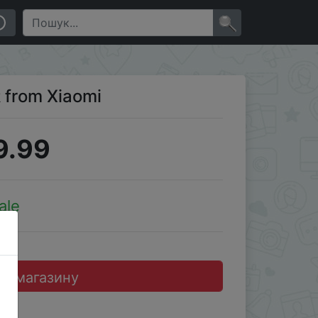
×
 from Xiaomi
9.99
ale
до магазину