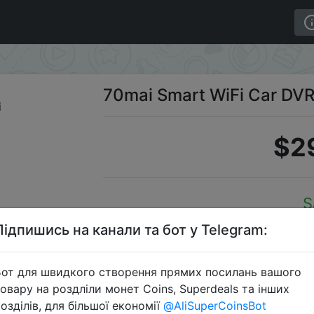
i
70mai Smart WiFi Car DVR
$2
S
Підпишись на канали та бот у Telegram:
от для швидкого створення прямих посилань вашого
Перейти 
овару на роздліли монет Coins, Superdeals та інших
озділів, для більшої економії
@AliSuperCoinsBot