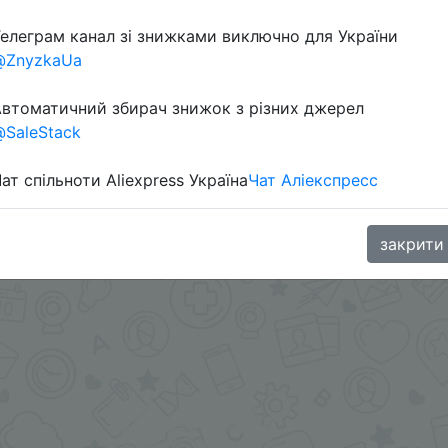
елеграм канал зі знижками виключно для України
в телеграм каналі:
@ZnyzkaUa
втоматичний збирач знижок з різних джерел
SaleStack
ат спільноти Aliexpress Україна
Чат Аліекспресс
закрити