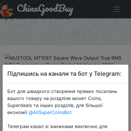
ChinaGoodBuy
Придбати по знижці 20MT108T MUSTOOL MT108T
Square Wave Output True RMS NCV Temperature Tester
Digital Multimeter 6000 Counts
×
2019-05-28
Підпишись на канали та бот у Telegram:
MUSTOOL MT108T Square Wave
Output True RMS NCV Temperature
Бот для швидкого створення прямих посилань
Tester Digital Multimeter 6000
вашого товару на роздліли монет Coins,
Counts
Superdeals та інших розділів, для більшої
економії
@AliSuperCoinsBot
$9.99
Телеграм канал зі знижками виключно для