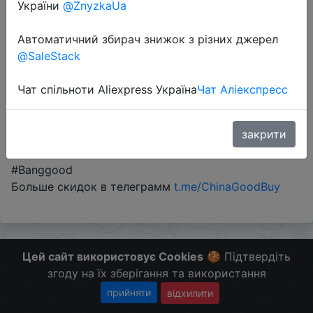
України
@ZnyzkaUa
Автоматичний збирач знижок з різних джерел
Промокод:
"20MT108T"
@SaleStack
Чат спільноти Aliexpress Україна
Чат Аліекспресс
Перейти до магазину
закрити
#Banggood
Больше скидок в телеграмм
t.me/ChinaGoodBuy
Цей сайт використовує Cookies
🍪 Підтвердіть
згоду на їх зберігання та використання
прийняти
відхилити