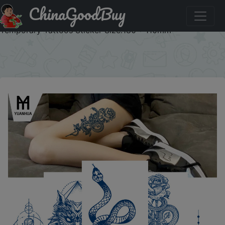
ChinaGoodBuy
Придбати по знижці Juice Tattoo Sticker Upgrade Online
Red Tattoo Sticker Lasts 7-15 Days Herbal Plant
Temporary Tattoos Sticker Size:180 * 110mm
×