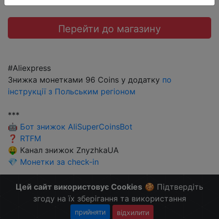
Перейти до магазину
#Aliexpress
Знижка монетками 96 Coins у додатку
по
інструкції з Польським регіоном
***
🤖
Бот знижок AliSuperCoinsBot
❓
RTFM
🤑 Канал знижок ZnyzhkaUA
💎
Монетки за check-in
Більше Знижок і Халяви в @ZnyzhkaUA
Цей сайт використовує Cookies
🍪 Підтвердіть
згоду на їх зберігання та використання
прийняти
відхилити