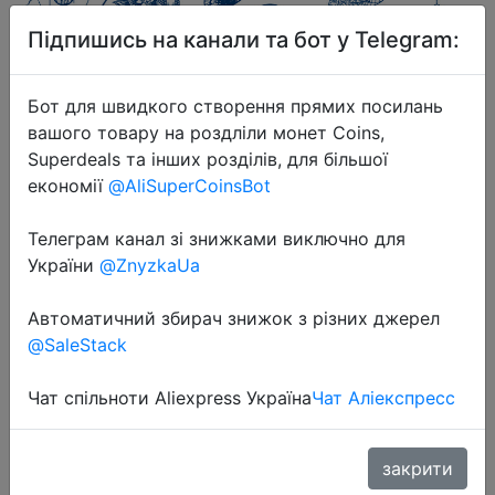
Підпишись на канали та бот у Telegram:
Бот для швидкого створення прямих посилань
вашого товару на роздліли монет Coins,
2024-12-17
Superdeals та інших розділів, для більшої
Juice Tattoo Sticker Upgrade Online
економії
@AliSuperCoinsBot
Red Tattoo Sticker Lasts 7-15 Days
Телеграм канал зі знижками виключно для
Herbal Plant Temporary Tattoos
України
@ZnyzkaUa
Sticker Size:180 * 110mm
Автоматичний збирач знижок з різних джерел
@SaleStack
$0.1
Чат спільноти Aliexpress Україна
Чат Аліекспресс
Coins
закрити