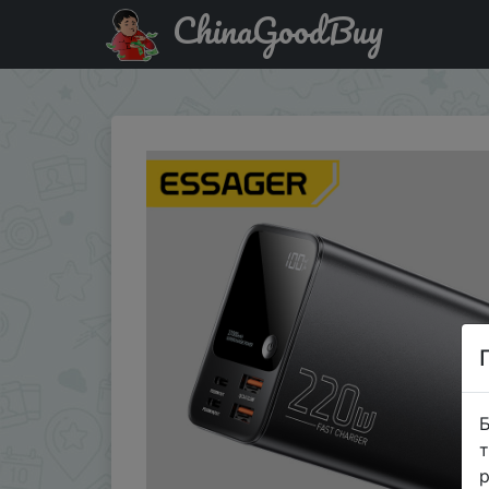
ChinaGoodBuy
Промокод на знижку ESSAGER64 Essager 27000mAh 220W PD
Б
т
р