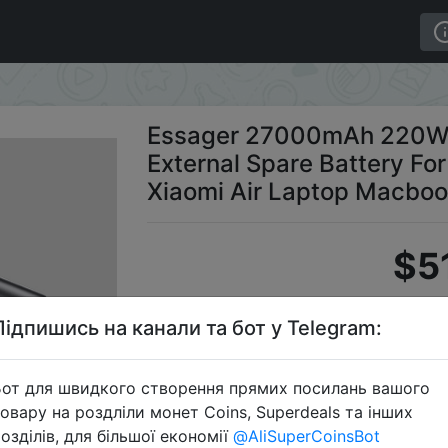
 QC3.0 Fast Charging External Spare Battery For iPhon
Essager 27000mAh 220W 
External Spare Battery For
Xiaomi Air Laptop Macbo
$5
Підпишись на канали та бот у Telegram:
Промоко
от для швидкого створення прямих посилань вашого
овару на роздліли монет Coins, Superdeals та інших
озділів, для більшої економії
@AliSuperCoinsBot
Перейти 