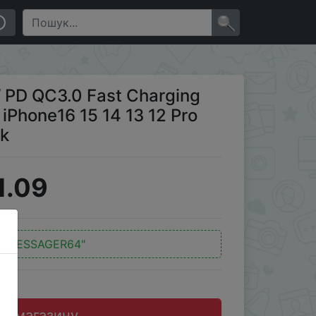
e16 15 14 13 12 Pro Xiaomi Air Laptop Macbook
×
PD QC3.0 Fast Charging
 iPhone16 15 14 13 12 Pro
ok
1.09
д:
"ESSAGER64"
до магазину