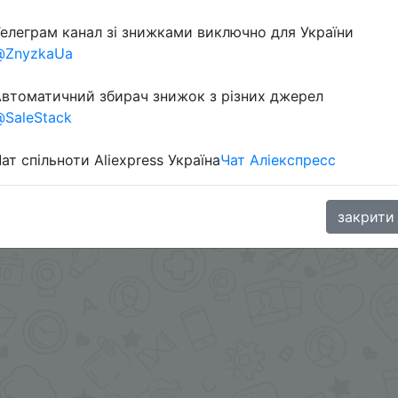
елеграм канал зі знижками виключно для України
@ZnyzkaUa
втоматичний збирач знижок з різних джерел
SaleStack
ат спільноти Aliexpress Україна
Чат Аліекспресс
64) + знижка монетами 222 Coins в додатку.
закрити