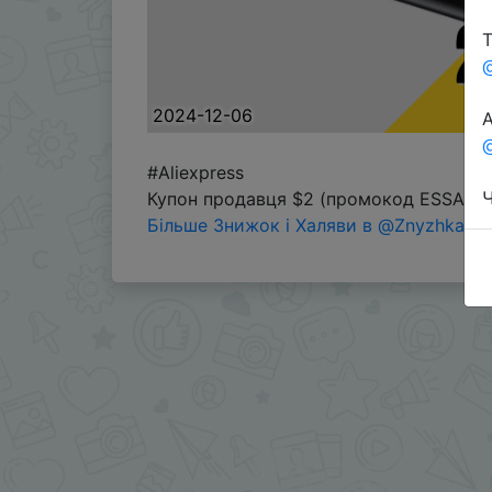
Т
2024-12-06
А
@
#Aliexpress
Ч
Купон продавця $2 (промокод ESSAGER
Більше Знижок і Халяви в @ZnyzhkaUA