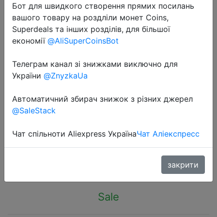
Бот для швидкого створення прямих посилань
вашого товару на роздліли монет Coins,
Superdeals та інших розділів, для більшої
економії
@AliSuperCoinsBot
Телеграм канал зі знижками виключно для
2024-11-29
України
@ZnyzkaUa
Retro Portable Camping Lantern
Waterproof Emergency Light
Автоматичний збирач знижок з різних джерел
Stepless Dimmable Hanging Tent
@SaleStack
Lamp for Outdoor Hiking
Чат спільноти Aliexpress Україна
Чат Аліекспресс
$2.32
закрити
Sale