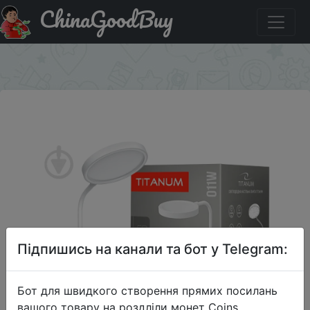
ChinaGoodBuy
Придбати по знижці Настільна лампа офісна TITANUM
1x6 Вт біла 27413
×
Підпишись на канали та бот у Telegram:
Бот для швидкого створення прямих посилань
вашого товару на роздліли монет Coins,