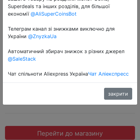
Superdeals та інших розділів, для більшої
економії
@AliSuperCoinsBot
Телеграм канал зі знижками виключно для
2024-11-27
України
@ZnyzkaUa
Настільна лампа офісна TITANUM
Автоматичний збирач знижок з різних джерел
1x6 Вт біла 27413
@SaleStack
310 грн.
Чат спільноти Aliexpress Україна
Чат Аліекспресс
закрити
Sale
Перейти до магазину