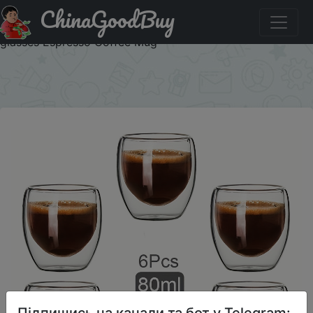
ChinaGoodBuy
Акція на Double Wall Glass Cup Heat Insulation
Transparent Handmade Tea Drink Cups MINI Whisky
glasses Espresso Coffee Mug
×
Підпишись на канали та бот у Telegram: