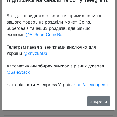
Бот для швидкого створення прямих посилань
вашого товару на роздліли монет Coins,
Superdeals та інших розділів, для більшої
економії
@AliSuperCoinsBot
2024-11-26
Double Wall Glass Cup Heat
Телеграм канал зі знижками виключно для
Insulation Transparent Handmade
України
@ZnyzkaUa
Tea Drink Cups MINI Whisky glasses
Espresso Coffee Mug
Автоматичний збирач знижок з різних джерел
@SaleStack
$4.83
Чат спільноти Aliexpress Україна
Чат Аліекспресс
закрити
Sale