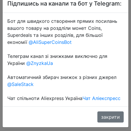
Підпишись на канали та бот у Telegram:
Бот для швидкого створення прямих посилань
вашого товару на роздліли монет Coins,
Superdeals та інших розділів, для більшої
2024-11-25
економії
@AliSuperCoinsBot
Deli 1 Pcs 6/8/10/12 Inch Universal
Spanner Adjustable Wrench Strong
Телеграм канал зі знижками виключно для
України
@ZnyzkaUa
with Non-slip Handle Large Opening
Monkey Wrench
Автоматичний збирач знижок з різних джерел
@SaleStack
$3.53
Чат спільноти Aliexpress Україна
Чат Аліекспресс
закрити
Coins