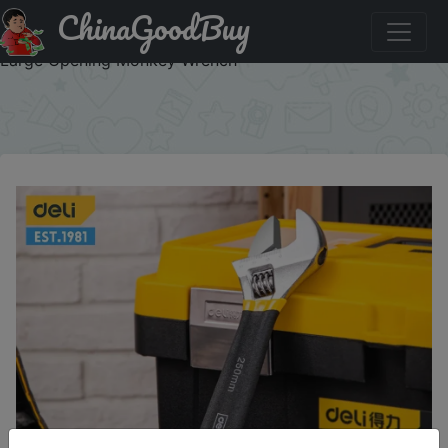
ChinaGoodBuy
Купити на розпродажі Deli 1 Pcs 6/8/10/12 Inch Universal
Spanner Adjustable Wrench Strong with Non-slip Handle
Large Opening Monkey Wrench
×