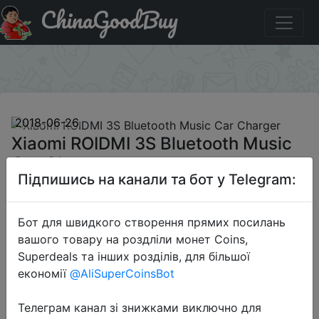
ChinaGoodBuy
Паридбати з промокодом GBmid-year12A Xiaomi ROIDMI
3S Bluetooth Music Car Charger
×
2018-06-26
Xiaomi ROIDMI 3S Bluetooth Music
Car Charger
Підпишись на канали та бот у Telegram:
$10.99
Бот для швидкого створення прямих посилань
вашого товару на роздліли монет Coins,
Superdeals та інших розділів, для більшої
Промокод:
"GBmid-year12A"
економії
@AliSuperCoinsBot
Телеграм канал зі знижками виключно для