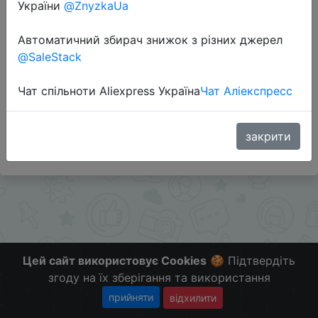
України
@ZnyzkaUa
Перейти до магазину
Автоматичний збирач знижок з різних джерел
@SaleStack
Додаткова інформація відсутня.
Чат спільноти Aliexpress Україна
Чат Аліекспресс
Слідкуйте за знижками на мобільному, в телеграм
каналі:
ZnyzhkaUA
закрити
Цей сайт використовує Cookies
🍪 Підтвердіть
згоду на їх зберігання та використання
прийняти
відхилити