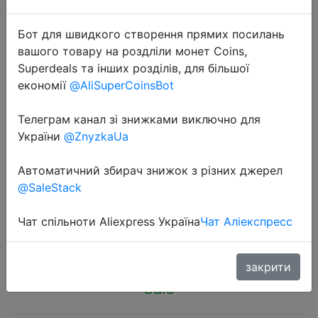
Бот для швидкого створення прямих посилань
вашого товару на роздліли монет Coins,
Superdeals та інших розділів, для більшої
економії
@AliSuperCoinsBot
2024-11-22
BINNUNE 2.4GHz Wireless Gaming
Телеграм канал зі знижками виключно для
Headset with Mic for PS5 PS4 PC
України
@ZnyzkaUa
Mac Playstation Bluetooth Gaming
Автоматичний збирач знижок з різних джерел
Headset with Microphone
@SaleStack
Чат спільноти Aliexpress Україна
Чат Аліекспресс
$13.23
закрити
Sale