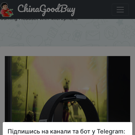
ChinaGoodBuy
Придбати BINNUNE 2.4GHz Wireless Gaming Headset
with Mic for PS5 PS4 PC Mac Playstation Bluetooth
Gaming Headset with Microphone
×
Підпишись на канали та бот у Telegram: