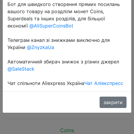
Бот для швидкого створення прямих посилань
вашого товару на роздліли монет Coins,
Superdeals та інших розділів, для більшої
економії
@AliSuperCoinsBot
Телеграм канал зі знижками виключно для
2024-11-19
України
@ZnyzkaUa
Warm High-Waisted Slimming Wide-
Leg Jeans Women's Loose-Fit
Автоматичний збирач знижок з різних джерел
Autumn/Winter New Fleece-Lined
@SaleStack
And Thickened Straight-Leg
Trousers
Чат спільноти Aliexpress Україна
Чат Аліекспресс
закрити
$7.93
Coins