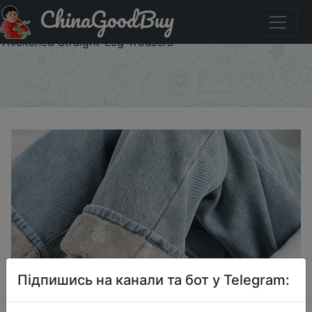
ChinaGoodBuy
Придбати Warm High-Waisted Slimming Wide-Leg Jeans
Women's Loose-Fit Autumn/Winter New Fleece-Lined And
Thickened Straight-Leg Trousers
×
Підпишись на канали та бот у Telegram: