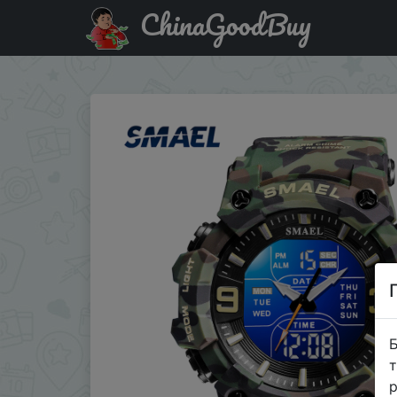
ChinaGoodBuy
Акція на Military Watches Men Sport Watch Waterproof Al
Б
т
р