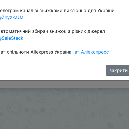
елеграм канал зі знижками виключно для України
@ZnyzkaUa
втоматичний збирач знижок з різних джерел
SaleStack
ат спільноти Aliexpress Україна
Чат Аліекспресс
у в розділі "Распродажа" + монетки 553 Coins у додатку
s или SuperDeals на интересующий вас товар можно в
закрити