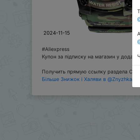
Т
2024-11-15
А
@
#Aliexpress
Ч
Купон за підписку на магазин у додатк
Получить прямую ссылку раздела Coin
Більше Знижок і Халяви в @ZnyzhkaUA