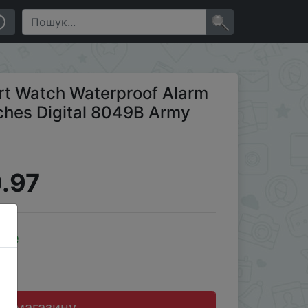
ches Military
×
rt Watch Waterproof Alarm
ches Digital 8049B Army
.97
ale
до магазину