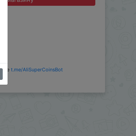
.
 боте
t.me/AliSuperCoinsBot