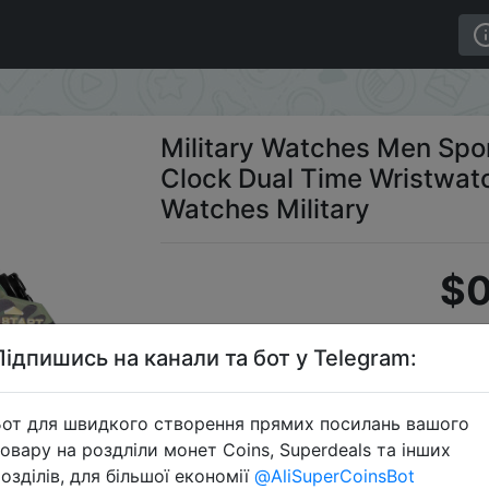
arm Clock Dual Time Wristwatches Digital 8049B Army Wat
Military Watches Men Spo
Clock Dual Time Wristwat
Watches Military
$0
Підпишись на канали та бот у Telegram:
S
от для швидкого створення прямих посилань вашого
овару на роздліли монет Coins, Superdeals та інших
озділів, для більшої економії
@AliSuperCoinsBot
Перейти 