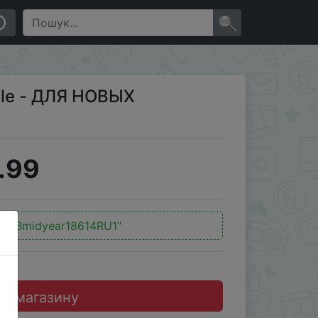
×
ble - ДЛЯ НОВЫХ
.99
WGBmidyear18614RU1"
до магазину