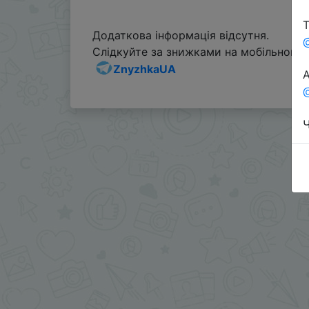
Т
Додаткова інформація відсутня.
Слідкуйте за знижками на мобільному, 
ZnyzhkaUA
А
@
Ч