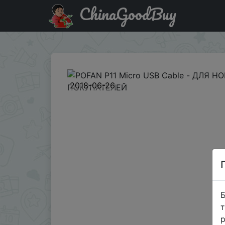
ChinaGoodBuy
Купити по знижці NEWGBmidyear18614RU1 POFAN P11 M
2018-06-26
Б
т
р