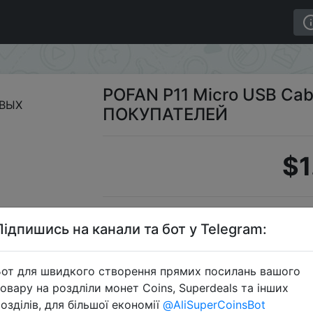
icro USB Cable - ДЛЯ НОВЫХ ПОКУПАТЕЛЕЙ
POFAN P11 Micro USB Ca
ПОКУПАТЕЛЕЙ
$1
Промокод:
"NE
Підпишись на канали та бот у Telegram:
от для швидкого створення прямих посилань вашого
овару на роздліли монет Coins, Superdeals та інших
Перейти 
озділів, для більшої економії
@AliSuperCoinsBot