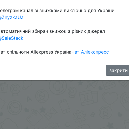
елеграм канал зі знижками виключно для України
@ZnyzkaUa
в телеграм каналі:
втоматичний збирач знижок з різних джерел
SaleStack
ат спільноти Aliexpress Україна
Чат Аліекспресс
закрити