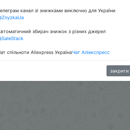
елеграм канал зі знижками виключно для України
@ZnyzkaUa
втоматичний збирач знижок з різних джерел
SaleStack
ат спільноти Aliexpress Україна
Чат Аліекспресс
T2T6IY) + промокод распродажи DLUA03 + скидка моне
закрити