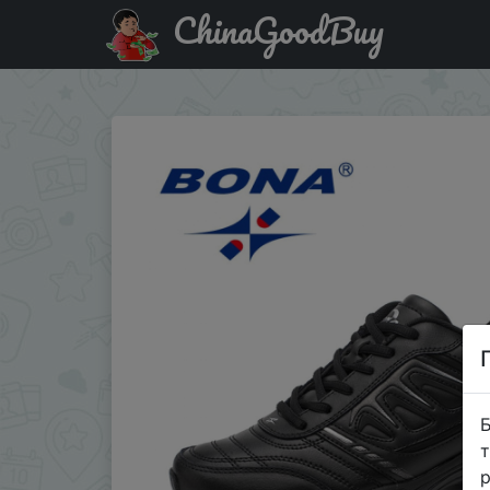
ChinaGoodBuy
Код на знижку V3PB34T2T6IY BONA New Style Men Running
Б
т
р