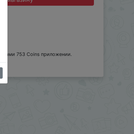
тками 753 Coins приложении.