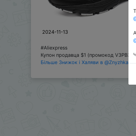
Т
2024-11-13
А
@
#Aliexpress
Ч
Купон продавца $1 (промокод V3PB34
Більше Знижок і Халяви в @ZnyzhkaUA