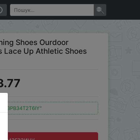
tic Shoes Comfortable Light Soft
×
ing Shoes Ourdoor
s Lace Up Athletic Shoes
3.77
:
"V3PB34T2T6IY"
до магазину