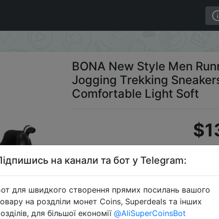
 Shoes Ourdoor Jogging Trekking Sneakers Lace Up Athle
BONA New Style Men Runn
Jogging Trekking Sneaker
Comfortable Light Soft
$1
Підпишись на канали та бот у Telegram:
Промокод
от для швидкого створення прямих посилань вашого
овару на роздліли монет Coins, Superdeals та інших
озділів, для більшої економії
@AliSuperCoinsBot
Перейти 