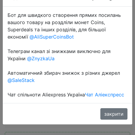
Бот для швидкого створення прямих посилань
вашого товару на роздліли монет Coins,
Superdeals та інших розділів, для більшої
економії
@AliSuperCoinsBot
2024-11-11
Телеграм канал зі знижками виключно для
MIJIA Fan Heater For Home Electric
України
@ZnyzkaUa
Heaters 2000W PTC Ceramic
Автоматичний збирач знижок з різних джерел
Heating Warmer Machine 220V
@SaleStack
Multiple Safety Protections CN
Version
Чат спільноти Aliexpress Україна
Чат Аліекспресс
$37.71
закрити