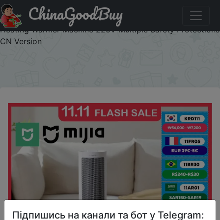
ChinaGoodBuy
Паридбати з промокодом ZnyzhkaUA05 MIJIA Fan
Heater For Home Electric Heaters 2000W PTC Ceramic
Heating Warmer Machine 220V Multiple Safety Protections
CN Version
×
Підпишись на канали та бот у Telegram: