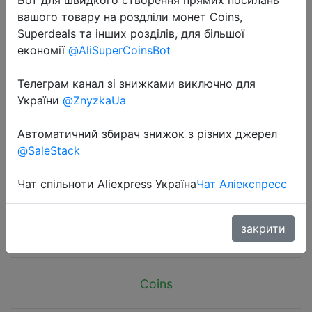
вашого товару на роздліли монет Coins,
Superdeals та інших розділів, для більшої
економії
@AliSuperCoinsBot
Телеграм канал зі знижками виключно для
2024-11-09
України
@ZnyzkaUa
Men's Shirts Classic Plaid Casual
Button Down Hooded Long Sleeved
Автоматичний збирач знижок з різних джерел
@SaleStack
Double Pockets Shirt Hoodie Flannel
Jacket Spring Autumn Tops
Чат спільноти Aliexpress Україна
Чат Аліекспресс
$8.63
закрити
Coins