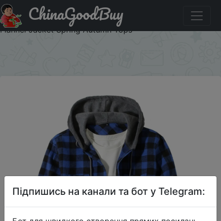
ChinaGoodBuy
Акція на Men's Shirts Classic Plaid Casual Button Down
Hooded Long Sleeved Double Pockets Shirt Hoodie
Flannel Jacket Spring Autumn Tops
×
Підпишись на канали та бот у Telegram:
Бот для швидкого створення прямих посилань