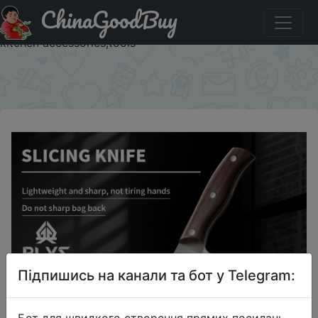
ChinaGoodBuy
Акція на Cost-effective kitchen knife, kitchen special
multi-functional sharp slicing knife, chef's meat knife,
kitchen accessories,tools
×
Підпишись на канали та бот у Telegram:
Бот для швидкого створення прямих посилань