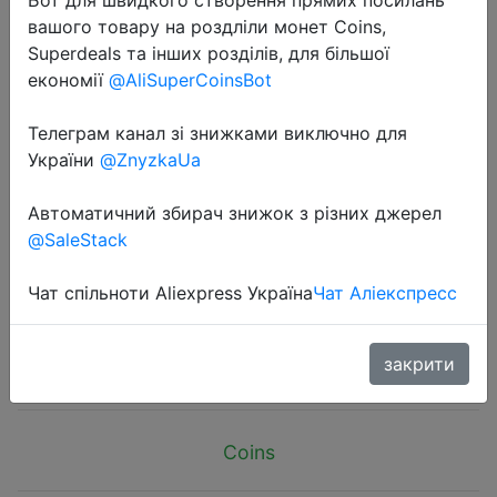
вашого товару на роздліли монет Coins,
Superdeals та інших розділів, для більшої
економії
@AliSuperCoinsBot
Телеграм канал зі знижками виключно для
2024-11-07
України
@ZnyzkaUa
Cost-effective kitchen knife, kitchen
special multi-functional sharp
Автоматичний збирач знижок з різних джерел
@SaleStack
slicing knife, chef's meat knife,
kitchen accessories,tools
Чат спільноти Aliexpress Україна
Чат Аліекспресс
$3.82
закрити
Coins