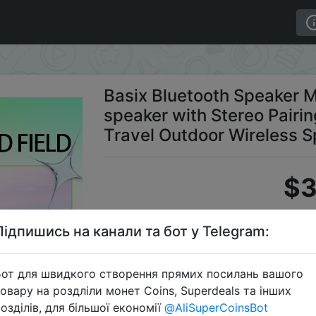
le wireless speaker with Stereo Pairing Hands-Free Call f
Basix Bluetooth Speaker M
speaker with Stereo Pairin
Travel Outdoor Wireless 
$3
Підпишись на канали та бот у Telegram:
C
от для швидкого створення прямих посилань вашого
овару на роздліли монет Coins, Superdeals та інших
озділів, для більшої економії
@AliSuperCoinsBot
Перейти 