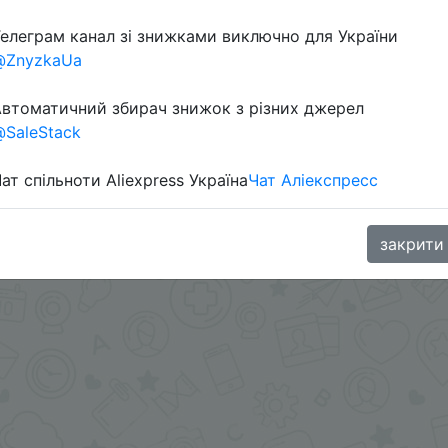
елеграм канал зі знижками виключно для України
@ZnyzkaUa
втоматичний збирач знижок з різних джерел
SaleStack
ат спільноти Aliexpress Україна
Чат Аліекспресс
ении.
закрити