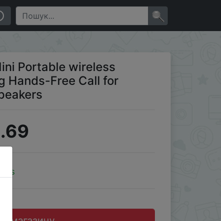
or Travel Outdoor Wireless Speakers
×
ini Portable wireless
g Hands-Free Call for
Speakers
.69
oins
до магазину