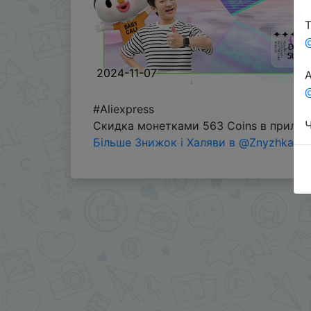
Т
2024-11-07
А
@
#Aliexpress
Ч
Скидка монетками 563 Coins в прилож
Більше Знижок і Халяви в @ZnyzhkaUA