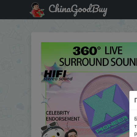
ChinaGoodBuy
Купити на розпродажі Basix Bluetooth Speaker Mini Portab
Б
т
р