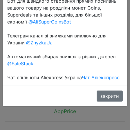
Бот для швидкого створення прямих посилань
вашого товару на роздліли монет Coins,
Superdeals та інших розділів, для більшої
економії
@AliSuperCoinsBot
2019-05-20
Телеграм канал зі знижками виключно для
AUSDOM TW01 наушники-
України
@ZnyzkaUa
вкладыши TWS с Беспроводной
Автоматичний збирач знижок з різних джерел
Bluetooth наушники 20 ч
@SaleStack
проигрывания
Чат спільноти Aliexpress Україна
Чат Аліекспресс
$16.87
закрити
AppPrice