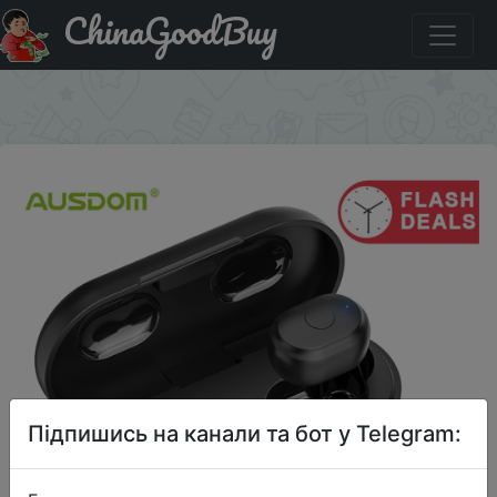
ChinaGoodBuy
Акція на AUSDOM TW01 наушники-вкладыши TWS с
Беспроводной Bluetooth наушники 20 ч проигрывания
×
Підпишись на канали та бот у Telegram: