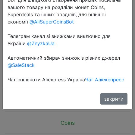
вашого товару на роздліли монет Coins,
Superdeals та інших розділів, для більшої
економії
@AliSuperCoinsBot
Телеграм канал зі знижками виключно для
2024-11-03
України
@ZnyzkaUa
LiitoKala Lii-M4 18650 Charger LCD
Display Universal Smart Charger
Автоматичний збирач знижок з різних джерел
@SaleStack
Test Capacity 26650 18650 21700
AA AAA Battery 4slot 5V 2A
Чат спільноти Aliexpress Україна
Чат Аліекспресс
$9.31
закрити
Coins