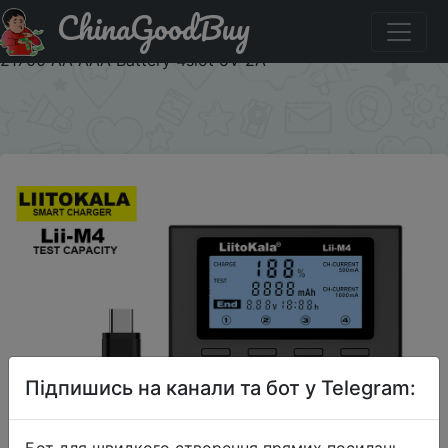
ChinaGoodBuy
Придбати LiitoKala Lii-M4 18650 Charger LCD Display
Universal Smart Charger Test Capacity 26650 18650
21700 AA AAA Battery 4slot 5V 2A
×
Підпишись на канали та бот у Telegram:
Бот для швидкого створення прямих посилань