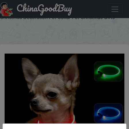
ChinaGoodBuy
Купити по знижці 816O1Q66Y8AM Dog Light Up Collar
LED Collar Light Up Cat Collar USB Rechargeable Collar
Christmas Decoration Pet Collar Pet Christmas Gifts
×