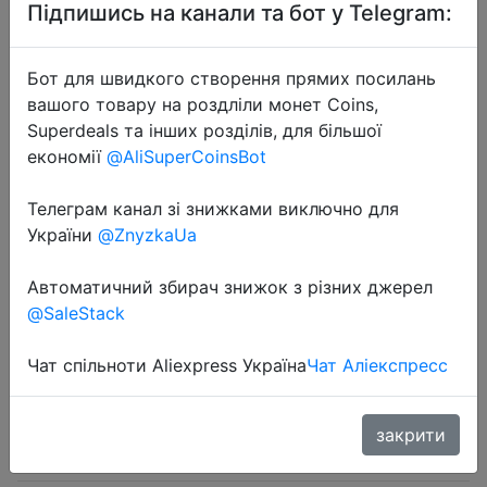
Підпишись на канали та бот у Telegram:
Бот для швидкого створення прямих посилань
вашого товару на роздліли монет Coins,
Superdeals та інших розділів, для більшої
2024-11-03
економії
@AliSuperCoinsBot
Dog Light Up Collar LED Collar Light
Up Cat Collar USB Rechargeable
Телеграм канал зі знижками виключно для
України
@ZnyzkaUa
Collar Christmas Decoration Pet
Collar Pet Christmas Gifts
Автоматичний збирач знижок з різних джерел
@SaleStack
$2.01
Чат спільноти Aliexpress Україна
Чат Аліекспресс
закрити
Промокод:
"816O1Q66Y8AM"