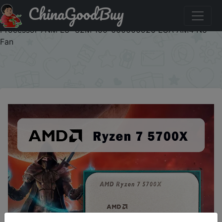
ChinaGoodBuy
Придбати по знижці CDUA10 AMD Ryzen 7 5700X R7
5700X 3.4GHz 8-Core 16-Thread PCIE4.0 65W CPU
Processor 7NM L3=32M 100-000000926 LGA AM4 No
Fan
×