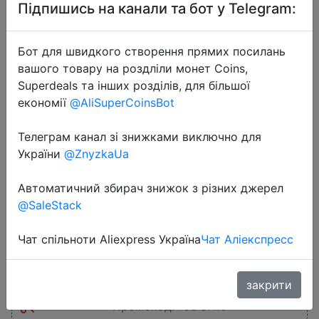
Підпишись на канали та бот у Telegram:
Бот для швидкого створення прямих посилань
вашого товару на роздліли монет Coins,
Superdeals та інших розділів, для більшої
економії
@AliSuperCoinsBot
2024-11-01
AMD Ryzen 7 5700X R7 5700X
Телеграм канал зі знижками виключно для
3.4GHz 8-Core 16-Thread PCIE4.0
України
@ZnyzkaUa
65W CPU Processor 7NM L3=32M
Автоматичний збирач знижок з різних джерел
100-000000926 LGA AM4 No Fan
@SaleStack
Чат спільноти Aliexpress Україна
Чат Аліекспресс
$87.02
закрити
Промокод:
"CDUA10"