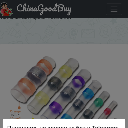
ChinaGoodBuy
Придбати по знижці 5/10/20/30/50pcs Solder Seal Wire
Connectors 3:1 Heat Shrink Insulated Electrical Wire
Terminals Butt Splice Waterproof
×
Підпишись на канали та бот у Telegram: