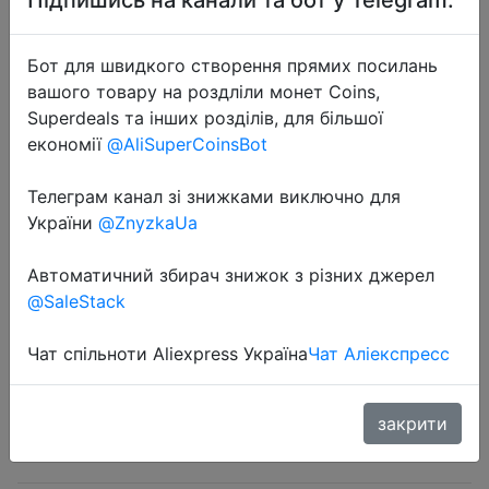
Бот для швидкого створення прямих посилань
вашого товару на роздліли монет Coins,
Superdeals та інших розділів, для більшої
економії
@AliSuperCoinsBot
2024-10-31
5/10/20/30/50pcs Solder Seal Wire
Телеграм канал зі знижками виключно для
Connectors 3:1 Heat Shrink
України
@ZnyzkaUa
Insulated Electrical Wire Terminals
Butt Splice Waterproof
Автоматичний збирач знижок з різних джерел
@SaleStack
$0.17
Чат спільноти Aliexpress Україна
Чат Аліекспресс
закрити
Sale