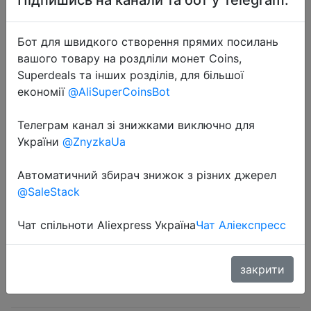
Бот для швидкого створення прямих посилань
вашого товару на роздліли монет Coins,
Superdeals та інших розділів, для більшої
економії
@AliSuperCoinsBot
2024-10-31
T type Quick Electrical Cable
Телеграм канал зі знижками виключно для
Connectors Snap Splice Lock Wire
України
@ZnyzkaUa
Terminal Crimp Wire Connector
Waterproof Electric Connector
Автоматичний збирач знижок з різних джерел
@SaleStack
$0.35
Чат спільноти Aliexpress Україна
Чат Аліекспресс
закрити
Sale