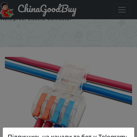
ChinaGoodBuy
Знижка на T type Quick Electrical Cable Connectors Snap
Splice Lock Wire Terminal Crimp Wire Connector
Waterproof Electric Connector
×
Підпишись на канали та бот у Telegram: