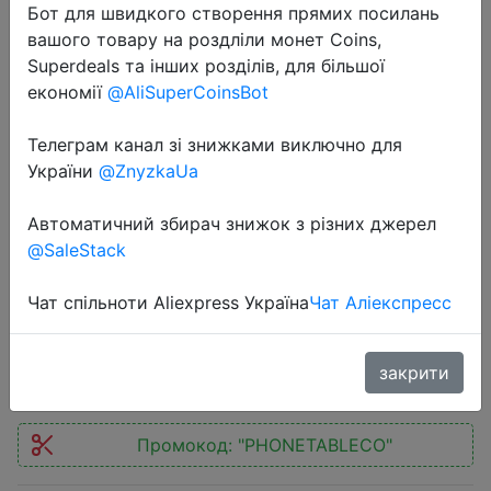
Бот для швидкого створення прямих посилань
вашого товару на роздліли монет Coins,
Superdeals та інших розділів, для більшої
економії
@AliSuperCoinsBot
Телеграм канал зі знижками виключно для
2024-10-27
України
@ZnyzkaUa
UMIDIGI-G3 Tab Tablet Android 13
MTK Helio A22 6000mAh 10.1 "HD +
Автоматичний збирач знижок з різних джерел
Display 3GB + 32GB 8MP AI Camera
@SaleStack
Unique Design
Чат спільноти Aliexpress Україна
Чат Аліекспресс
$63.49
закрити
Промокод:
"PHONETABLECO"