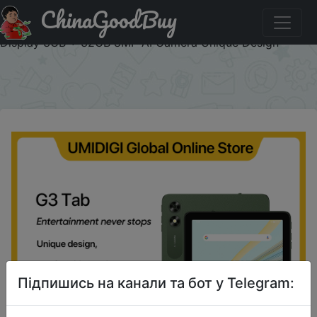
ChinaGoodBuy
Купити по знижці PHONETABLECO UMIDIGI-G3 Tab
Tablet Android 13 MTK Helio A22 6000mAh 10.1 "HD +
Display 3GB + 32GB 8MP AI Camera Unique Design
×
Підпишись на канали та бот у Telegram: