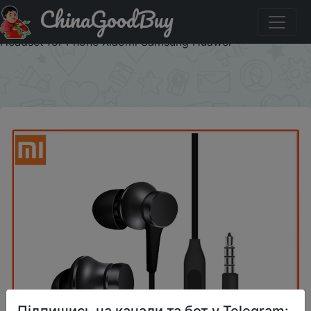
ChinaGoodBuy
Придбати по акціи Original Xiaomi Piston 3 Earphone
Bass Wired 3.5MM In-ear Sport Headphone with Mic
Headset for Phone Xiaomi Samsung Huawei
×
Підпишись на канали та бот у Telegram: