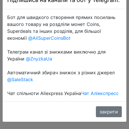
Бот для швидкого створення прямих посилань
вашого товару на роздліли монет Coins,
Superdeals та інших розділів, для більшої
економії
@AliSuperCoinsBot
2024-10-26
Original Xiaomi Piston 3 Earphone
Телеграм канал зі знижками виключно для
Bass Wired 3.5MM In-ear Sport
України
@ZnyzkaUa
Headphone with Mic Headset for
Phone Xiaomi Samsung Huawei
Автоматичний збирач знижок з різних джерел
@SaleStack
$1.62
Чат спільноти Aliexpress Україна
Чат Аліекспресс
закрити
Sale