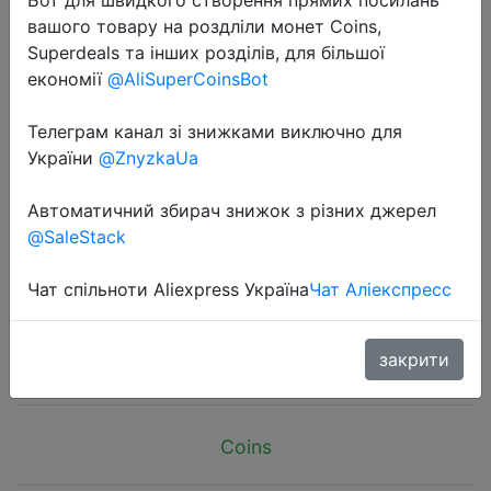
вашого товару на роздліли монет Coins,
Superdeals та інших розділів, для більшої
економії
@AliSuperCoinsBot
Телеграм канал зі знижками виключно для
2024-10-23
України
@ZnyzkaUa
Japanese Chest-wrapped Sling
Tube Top Beautiful Back Seamless
Автоматичний збирач знижок з різних джерел
@SaleStack
Adjustable Shoulder Strap No Steel
Ring Sports Underwear Women
Чат спільноти Aliexpress Україна
Чат Аліекспресс
$1.61
закрити
Coins