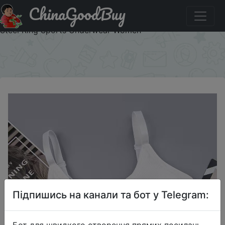
ChinaGoodBuy
Придбати по акціи Japanese Chest-wrapped Sling Tube
Top Beautiful Back Seamless Adjustable Shoulder Strap No
Steel Ring Sports Underwear Women
×
Підпишись на канали та бот у Telegram:
Бот для швидкого створення прямих посилань