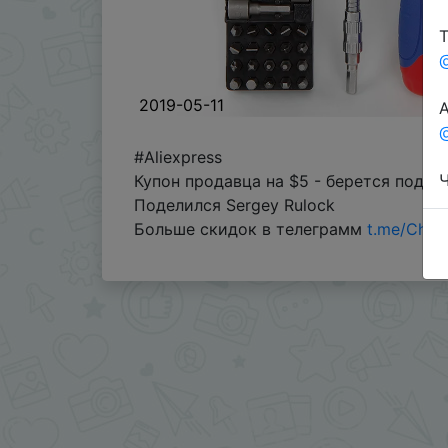
Т
2019-05-11
А
@
#Aliexpress
Ч
Купон продавца на $5 - берется под к
Поделился Sergey Rulock
Больше скидок в телеграмм
t.me/Chin