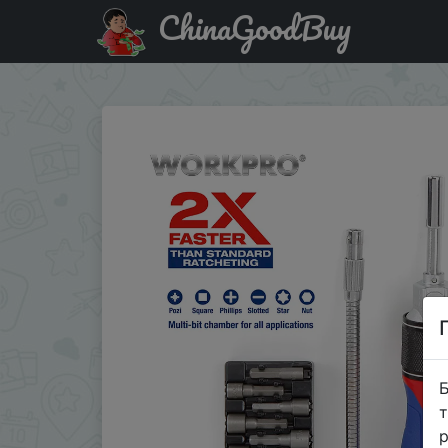
ChinaGoodBuy
Код на знижку $5/5 WORKPRO 28 в 1 Магнитная Прециз
Б
т
р