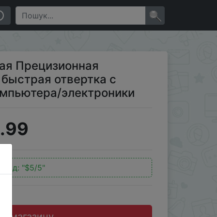
олото для телефонов/компьютера/электроники
×
ая Прецизионная
 быстрая отвертка с
омпьютера/электроники
.99
окод:
"$5/5"
до магазину