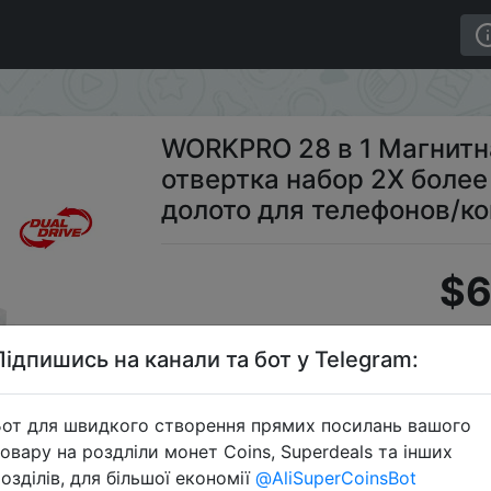
ионная отвертка набор 2X более быстрая отвертка с д
WORKPRO 28 в 1 Магнитн
отвертка набор 2X более
долото для телефонов/к
$6
Підпишись на канали та бот у Telegram:
Пром
от для швидкого створення прямих посилань вашого
овару на роздліли монет Coins, Superdeals та інших
озділів, для більшої економії
@AliSuperCoinsBot
Перейти 