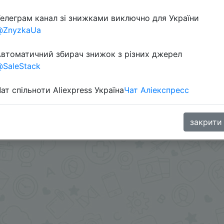
елеграм канал зі знижками виключно для України
@ZnyzkaUa
втоматичний збирач знижок з різних джерел
SaleStack
ат спільноти Aliexpress Україна
Чат Аліекспресс
нопкой добавления товара в корзину.
aGoodBuy
закрити